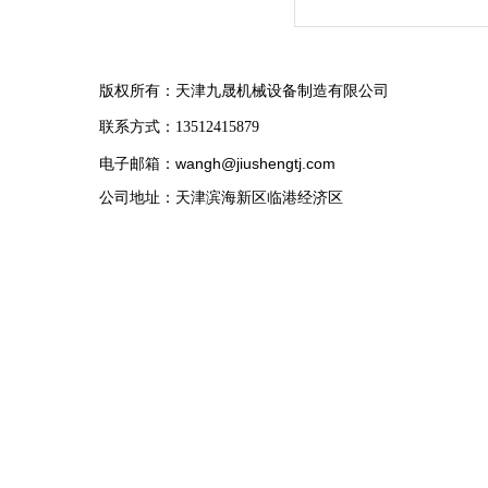
版权所有：
天津九晟机械设备制造有限公司
联系方式：13512415879
电子邮箱：wangh@jiushengtj.com
公司地址：天津滨海新区临港经济区