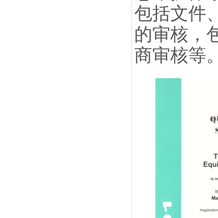
包括文件
的审核，
商审核等